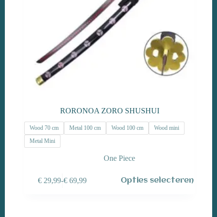
RORONOA ZORO SHUSHUI
Wood 70 cm
Metal 100 cm
Wood 100 cm
Wood mini
Metal Mini
One Piece
Dit
€
29,99
-
€
69,99
Opties selecteren
product
Prijsklasse:
heeft
€ 29,99
meerdere
tot
variaties.
€ 69,99