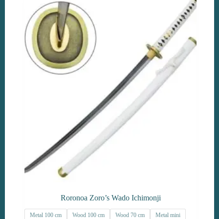
gekozen
worden
op
de
productpagina
Roronoa Zoro’s Wado Ichimonji
Metal 100 cm
Wood 100 cm
Wood 70 cm
Metal mini