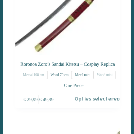
Roronoa Zoro’s Sandai Kitetsu – Cosplay Replica
Metaal 100 cm
Wood 70 cm
Metal mini
Wood mini
One Piece
Dit
€
29,99
-
€
49,99
Opties selecteren
product
Prijsklasse:
heeft
€ 29,99
meerdere
tot
variaties.
€ 49,99
Deze
optie
kan