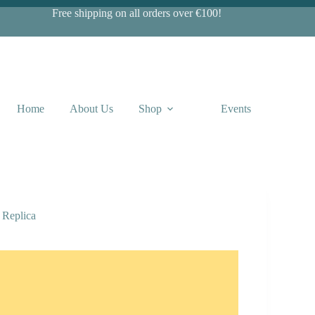
Free shipping on all orders over €100!
Home
About Us
Shop
Events
 Replica