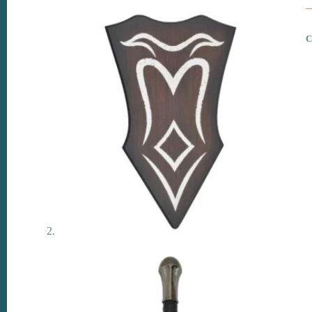
C
R
a
C