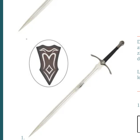
D
a
z
d
L
l
1
H
G
S
–
F