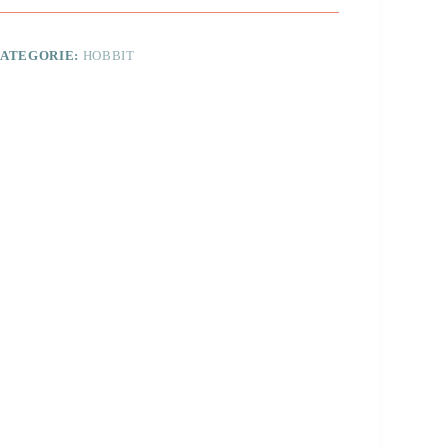
osplay
eplica
antal
ATEGORIE:
HOBBIT