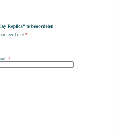
ay Replica” te beoordelen
emarkeerd met
*
mail
*