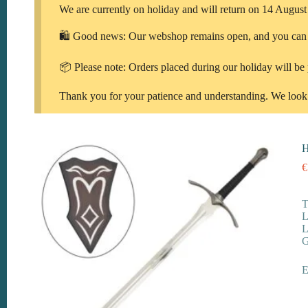
We are currently on holiday and will return on 14 August
🛍️ Good news: Our webshop remains open, and you can c
📦 Please note: Orders placed during our holiday will be
Thank you for your patience and understanding. We look
H
€
T
L
L
G
E