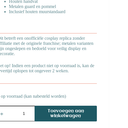
Houten handvat
Metalen guard en pommel
Inclusief houten muurstandaard
it betreft een onofficiële cosplay replica zonder
ffiliatie met de originele franchise; metalen varianten
ijn ongeslepen en bedoeld voor veilig display en
ecoratie.
et op! Indien een product niet op voorraad is, kan de
evertijd oplopen tot ongeveer 2 weken.
 op voorraad (kan nabesteld worden)
obbit
Toevoegen aan
andalf
winkelwagen
word
antasy